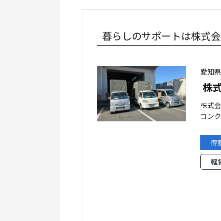
暮らしのサポートは株式会
愛知
株
株式
コン
得
軽