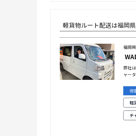
軽貨物ルート配送は福岡県福岡
福岡
WA
弊社
ャータ
得
軽
チ