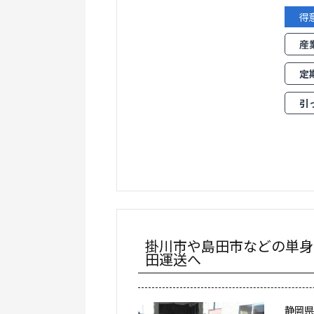
得
産
定
引
掛川市や島田市などの単身
田運送へ
静岡