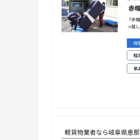
赤
『赤
っ越
得
軽
単
軽貨物業者なら岐阜県恵那