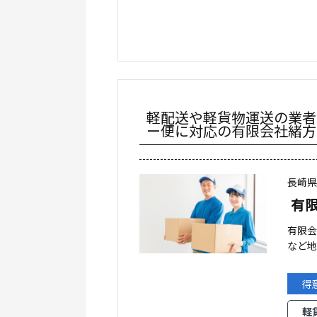
軽配送や軽貨物運送の業者
ー便に対応の有限会社緒方
長崎
有
有限
など地
得
軽