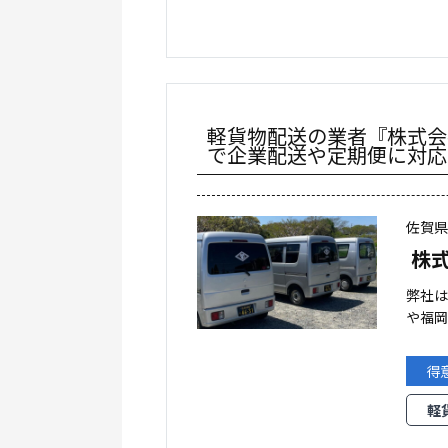
軽貨物配送の業者『株式会
で企業配送や定期便に対応
佐賀
株
弊社は
や福
得
軽