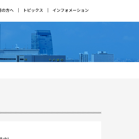
用の方へ
トピックス
インフォメーション
店やお仕事をお探しの方へ
をご希望の企業様
特集
ブログ
運営会社(会社概要)
利用規約