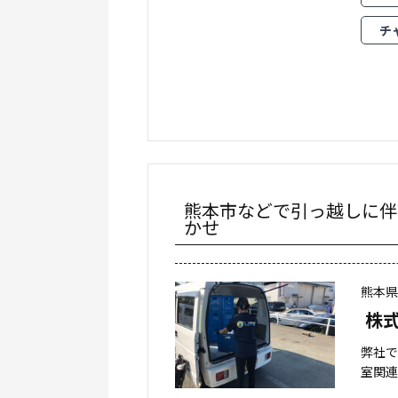
チ
熊本市などで引っ越しに伴
かせ
熊本
株式
弊社
室関