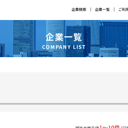
企業検索
企業一覧
ご利
施工
掲載
企業一覧
COMPANY LIST
1〜10件