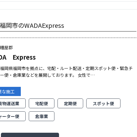
市のWADAExpress
県糟屋郡
DA Express
は福岡県福岡市を拠点に、宅配・ルート配送・定期スポット便・緊急チ
ー便・倉庫業などを展開しております。 女性で…
意な施工
貨物運送業
宅配便
定期便
スポット便
ャーター便
倉庫業