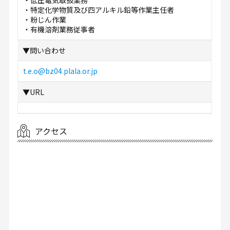
・特定化学物質及び四アルキル鉛等作業主任者
・粉じん作業
・有機溶剤業務従事者
▼問い合わせ
t.e.o@bz04.plala.or.jp
▼URL
アクセス