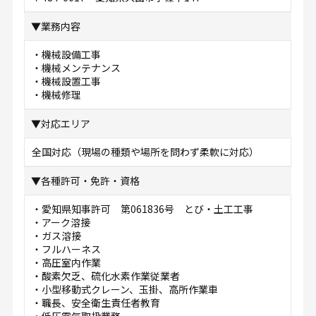
▼業務内容
・機械設備工事
・機械メンテナンス
・機械設置工事
・機械修理
▼対応エリア
全国対応（現場の種類や場所を問わず柔軟に対応）
▼各種許可・免許・資格
・愛知県知事許可 第061836号 とび・土工工事
・アーク溶接
・ガス溶接
・フルハーネス
・高圧室内作業
・酸素欠乏、硫化水素作業従業者
・小型移動式クレーン、玉掛、高所作業車
・職長、安全衛生責任者教育
・低圧電気取扱業務