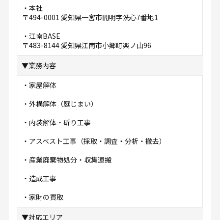
・本社
〒494-0001 愛知県一宮市開明字洗心7番地1
・江南BASE
〒483-8144 愛知県江南市小郷町楽ノ山96
▼業務内容
・家屋解体
・外構解体（庭じまい）
・内装解体・斫り工事
・アスベスト工事（採取・調査・分析・撤去）
・産業廃棄物処分・収集運搬
・造成工事
・家財の買取
▼対応エリア