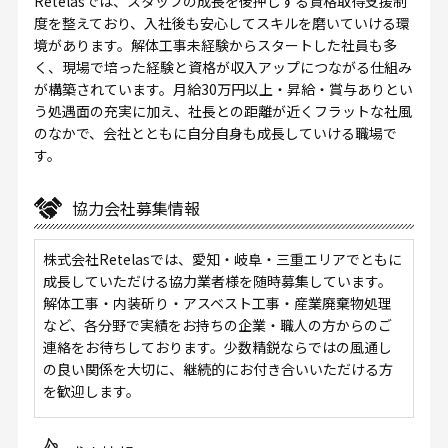
Retelasでは、スタッフの成長を後押しする資格取得支援制
度を整えており、入社後も安心してスキルを磨いていける環
境があります。解体工事未経験からスタートした社員も多
く、現場で培った経験と資格が収入アップにつながる仕組み
が構築されています。月給30万円以上・昇給・賞与ありとい
う処遇面の充実に加え、社長との距離が近くフラットな社風
のなかで、会社とともに自分自身も成長していける職場で
す。
協力会社募集情報
株式会社Retelasでは、愛知・岐阜・三重エリアでともに
成長していただける協力業者様を随時募集しています。
解体工事・内装斫り・アスベスト工事・産業廃棄物処理
など、各分野で実績をお持ちの企業・職人の方からのご
連絡をお待ちしております。少数精鋭ならではの風通し
の良い関係を大切に、継続的にお付き合いいただける方
を歓迎します。