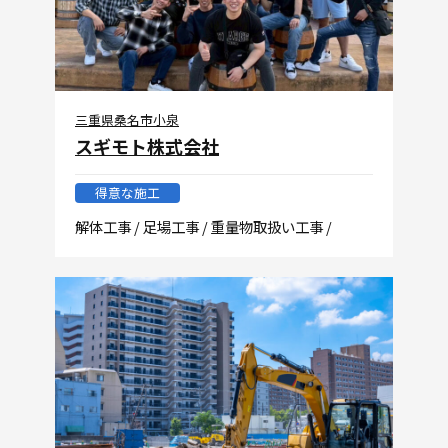
三重県桑名市小泉
スギモト株式会社
得意な施工
解体工事 / 足場工事 / 重量物取扱い工事 /